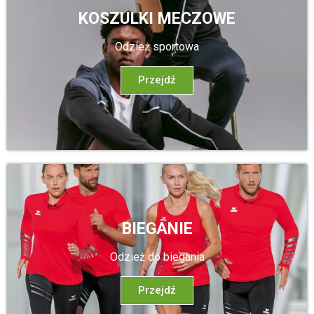
KOSZULKI MECZOWE
Odzież sportowa
Przejdź
BIEGANIE
Odzież do biegania
Przejdź