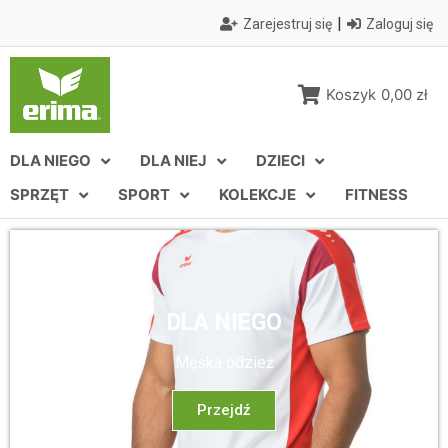
|
Zarejestruj się
Zaloguj się
Koszyk
0,00 zł
DLA NIEGO
DLA NIEJ
DZIECI
SPRZĘT
SPORT
KOLEKCJE
FITNESS
DLA NIEGO
Męska odzież
Przejdź